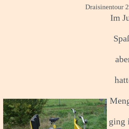
Draisinentour 20
Im Ju
Spaß
abe
hat
Menge
ging 