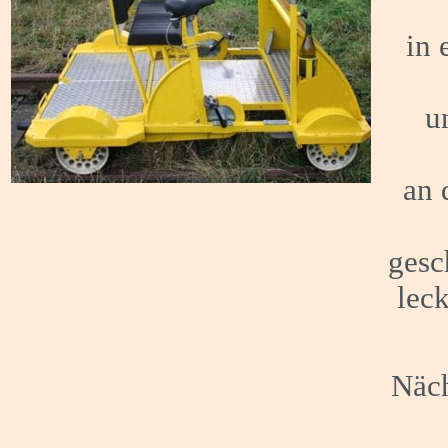
in 
un
an d
gesch
leck
Näch